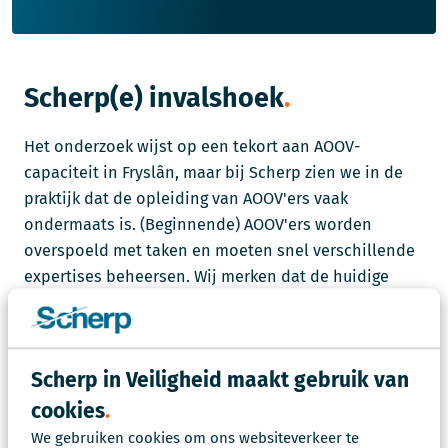
Scherp(e) invalshoek
Het onderzoek wijst op een tekort aan AOOV-
capaciteit in Fryslân, maar bij Scherp zien we in de
praktijk dat de opleiding van AOOV'ers vaak
ondermaats is. (Beginnende) AOOV'ers worden
overspoeld met taken en moeten snel verschillende
expertises beheersen. Wij merken dat de huidige
groep AOOV'ers vaak kampt met een gebrek aan
kennis en kwaliteit, wat een effectieve aanpak van
ondermijning in de weg staat.
Scherp in Veiligheid maakt gebruik van
Daarom betwijfelen we of het simpelweg aannemen
cookies
van méér AOOV'ers de oplossing is. Een team is
We gebruiken cookies om ons websiteverkeer te