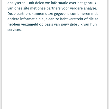
immers maar zo sterk als de zwakste schakel. Bij
analyseren. Ook delen we informatie over het gebruik
Scherp geloven we dat het huidige aantal AOOV'ers,
van onze site met onze partners voor verdere analyse.
mits voorzien van de juiste opleiding en handvatten,
Deze partners kunnen deze gegevens combineren met
andere informatie die je aan ze hebt verstrekt of die ze
een cruciale rol kan spelen in de strijd tegen
hebben verzameld op basis van jouw gebruik van hun
ondermijning. Door te investeren in hun
services.
ontwikkeling en ondersteuning, kunnen we hun
effectiviteit vergroten en de bestaande uitdagingen
beter aanpakken.
Scherp in de strijd tegen
ondermijning
Onze dienstverlening sluit aan op deze visie. Dit
spitsen wij af in drie invalshoeken.
Ten eerste adviseren onze experts op het
organisatorisch inrichten van de aanpak van