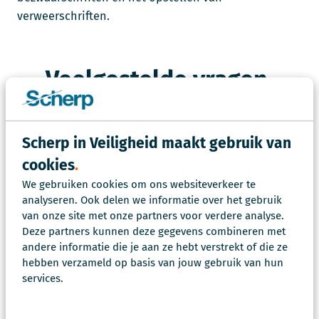
verweerschriften.
Veelgestelde vragen
Scherp in Veiligheid maakt gebruik van
cookies
Zit je vraag er niet tussen?
We gebruiken cookies om ons websiteverkeer te
analyseren. Ook delen we informatie over het gebruik
Stel je vraag
Maak een afspraak
van onze site met onze partners voor verdere analyse.
Deze partners kunnen deze gegevens combineren met
andere informatie die je aan ze hebt verstrekt of die ze
hebben verzameld op basis van jouw gebruik van hun
Werken bij Scherp ook advocaten?
services.
Kunnen jullie ook beleidsstukken
opstellen?