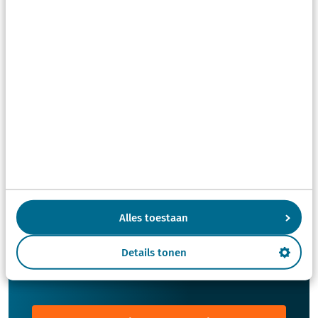
Ik heb een snelle vraag. Waar moet ik
heen bellen?
Benieuwd naar wat wij
voor je kunnen doen?
Neem gerust contact met ons op of stuur ons je
vraag. Wij komen dan zo snel mogelijk bij je
Alles toestaan
terug met een antwoord.
Details tonen