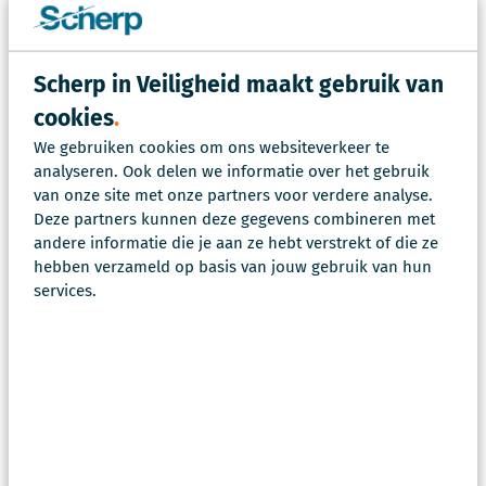
zeehavens, buitengebied, etc.
Elke organisatie heeft unieke uitdagingen en
Scherp in Veiligheid maakt gebruik van
behoeften als het gaat om de aanpak van
cookies
ondermijnende criminaliteit. Scherp in Veiligheid
We gebruiken cookies om ons websiteverkeer te
gelooft in maatwerk en werkt nauw samen met jouw
analyseren. Ook delen we informatie over het gebruik
organisatie om oplossingen te bieden die aansluiten
van onze site met onze partners voor verdere analyse.
bij jouw specifieke situatie en doelstellingen.
Deze partners kunnen deze gegevens combineren met
andere informatie die je aan ze hebt verstrekt of die ze
Neem contact met ons op om te ontdekken hoe
hebben verzameld op basis van jouw gebruik van hun
Scherp in Veiligheid jouw organisatie kan
services.
ondersteunen in de aanpak tegen ondermijning.
Veelgestelde vragen