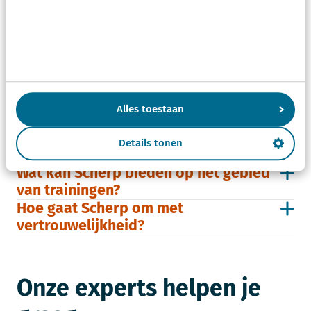
Zit je vraag er niet tussen?
Stel je vraag
Maak een afspraak
Alles toestaan
Wat houdt dat in, projectleiding door
Details tonen
Scherp?
Wat kan Scherp bieden op het gebied
van trainingen?
Hoe gaat Scherp om met
vertrouwelijkheid?
Onze experts helpen je