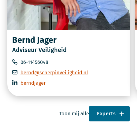
Bernd Jager
Adviseur Veiligheid
06-11456048
bernd@scherpinveiligheid.nl
berndjager
Toon mij alle
Experts