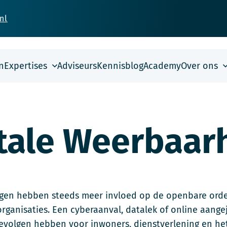
nl
n
Expertises
Adviseurs
Kennisblog
Academy
Over ons
itale Weerbaar
ngen hebben steeds meer invloed op de openbare orde
organisaties. Een cyberaanval, datalek of online aang
gevolgen hebben voor inwoners, dienstverlening en het