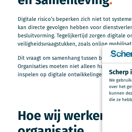
Digitale risico’s beperken zich niet tot system
kan directe gevolgen hebben voor dienstverlen
besluitvorming. Tegelijkertijd zorgen digitale
veiligheidsvraagstukken, zoals online mobilisati
Dit vraagt om samenhang tussen beleid en uitvo
Organisaties moeten niet alleen hun interne
Scherp 
inspelen op digitale ontwikkelingen en risico’s
We gebruik
over het ge
kunnen deze
die ze hebb
Hoe wij werken: ma
organisatie