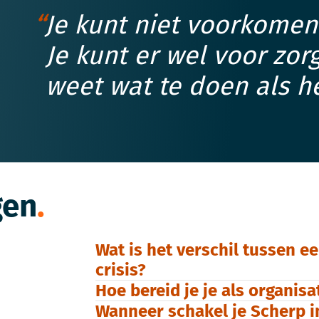
Je kunt niet voorkomen 
Je kunt er wel voor zor
weet wat te doen als he
gen
Wat is het verschil tussen e
crisis?
Hoe bereid je je als organis
Wanneer schakel je Scherp i