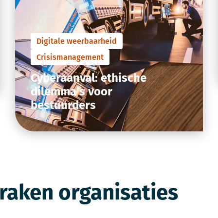
Digitale weerbaarheid
Crisismanagement
Cyberaanval: ethische
dilemma’s voor
bestuurders
 raken organisaties