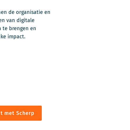
en de organisatie en
en van digitale
n te brengen en
jke impact.
ct met Scherp