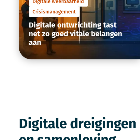
Digitale weerbaarheid
Crisismanagement
Digitale ontwrichting tast
net zo goed vitale belangen
aan
Digitale dreigingen
en samenleving