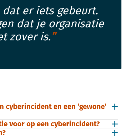
dat er iets gebeurt.
gen dat je organisatie
t zover is.
en cyberincident en een ‘gewone’
atie voor op een cyberincident?
n?