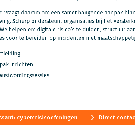
id vraagt daarom om een samenhangende aanpak binn
ing. Scherp ondersteunt organisaties bij het versterk
We helpen om digitale risico’s te duiden, structuur aa
es voor te bereiden op incidenten met maatschappeli
ctleiding
pak inrichten
wustwordingssessies
ssant: cybercrisisoefeningen
Direct conta