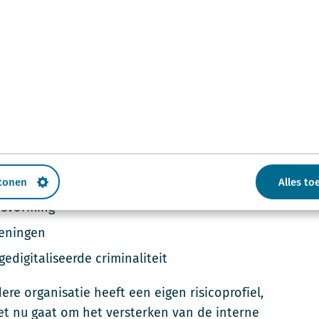
rken van digitale weerbaarheid, zowel intern als
anbrengen van structuur, het vergroten van inzicht
ijke keuzes
isatie versterken
 tonen
Alles to
idsvorming
feningen
digitaliseerde criminaliteit
re organisatie heeft een eigen risicoprofiel,
het nu gaat om het versterken van de interne