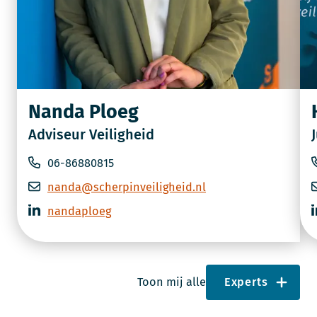
Nanda Ploeg
Adviseur Veiligheid
06-86880815
nanda@scherpinveiligheid.nl
nandaploeg
Toon mij alle
Experts