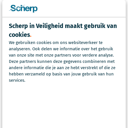
Zit jouw vraag er niet tussen?
Stel je vraag
Maak een afspraak
Scherp in Veiligheid maakt gebruik van
cookies
Kunnen jullie ook het
We gebruiken cookies om ons websiteverkeer te
uitvoeringsplan voor ons schrijven?
analyseren. Ook delen we informatie over het gebruik
Hebben jullie binnen dit traject ook
van onze site met onze partners voor verdere analyse.
oog voor de bestuurlijke route en
Deze partners kunnen deze gegevens combineren met
sensitiviteit?
andere informatie die je aan ze hebt verstrekt of die ze
Hoe laten jullie onze inwoners een
hebben verzameld op basis van jouw gebruik van hun
rol spelen in het veiligheidsbeleid?
services.
Benieuwd naar wat wij