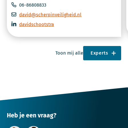
06-86808833
david@scherpinveiligheid.nl
davidschootstra
Toon mij alle
Experts
Heb je een vraag?