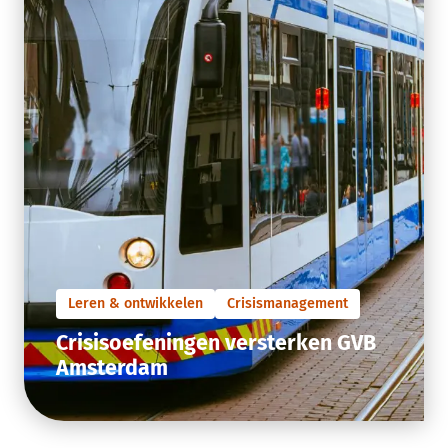
Leren & ontwikkelen
Crisismanagement
Crisisoefeningen versterken GVB
Amsterdam