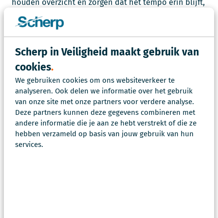
houden overzicht en zorgen dat het tempo erin blijft,
zonder dat het gehaast wordt.
Eigen oefenorganisatie
Scherp in Veiligheid maakt gebruik van
Op de dag zelf nemen we zelf de
cookies
oefenorganisatie mee. Deze bestaat uit
oefenleiding, responscel en waarnemers, zodat
We gebruiken cookies om ons websiteverkeer te
analyseren. Ook delen we informatie over het gebruik
de uitvoering strak loopt en teams zich kunnen
van onze site met onze partners voor verdere analyse.
focussen op hun eigen taak. Dit geeft
Deze partners kunnen deze gegevens combineren met
opdrachtgevers vaak rust: er is regie, er is
andere informatie die je aan ze hebt verstrekt of die ze
overzicht en er is altijd iemand die de volgende
hebben verzameld op basis van jouw gebruik van hun
stap bewaakt.
services.
Regie houden als het tempo verandert
Systeemtesten zijn dynamisch. Soms loopt een
team sneller dan verwacht, soms ontstaat er
vertraging. Wij vinden het belangrijk dat
tegenspel dan niet ‘achter de feiten aanloopt’,