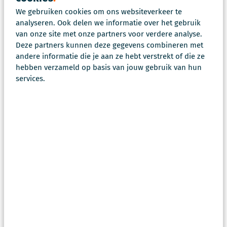
We gebruiken cookies om ons websiteverkeer te
E-learning is
analyseren. Ook delen we informatie over het gebruik
van onze site met onze partners voor verdere analyse.
geschikt voor
Deze partners kunnen deze gegevens combineren met
andere informatie die je aan ze hebt verstrekt of die ze
hebben verzameld op basis van jouw gebruik van hun
services.
E-learning is geschikt voor vraagstukken waarbij
kennis eenduidig, toegankelijk en herhaalbaar
beschikbaar moet zijn. Bijvoorbeeld bij:
onboarding van nieuwe medewerkers;
introductie van nieuwe processen of
werkwijzen;
voorbereiding op crisisfuncties of piketfuncties;
uitleg van crisisplannen, draaiboeken of
protocollen;
scholing rond openbare orde en veiligheid;