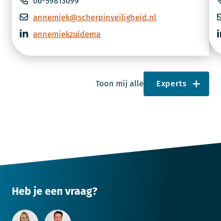
06-59813099
annemiek@scherpinveiligheid.nl
annemiekzuidema
Toon mij alle
Experts
Heb je een vraag?