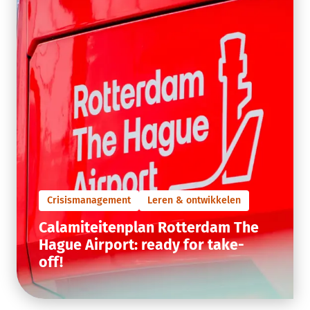
Crisismanagement
Leren & ontwikkelen
Calamiteitenplan Rotterdam The
Hague Airport: ready for take-
off!