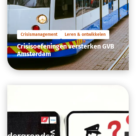
Crisismanagement
Leren & ontwikkelen
Crisisoefeningen versterken GVB
Amsterdam