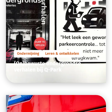
Ondermijning
Leren & ontwikkelen
(On)bewuste ondergrondse
verhalen bij Q-Park