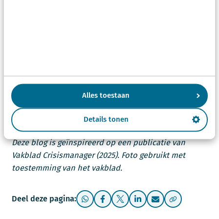
Tot slot
Nazorg binnen bevolkingszorg staat nog in de
kinderschoenen, maar steeds meer gemeenten
pakken dit op. En dat is hard nodig. Een paar kleine
stappen voorkomen dat collega’s jaren later nog
rondlopen met iets wat eigenlijk makkelijk
Alles toestaan
bespreekbaar was geweest.
Details tonen
Bron:
Deze blog is geïnspireerd op een publicatie van
Vakblad Crisismanager (2025). Foto gebruikt met
toestemming van het vakblad.
Deel deze pagina: