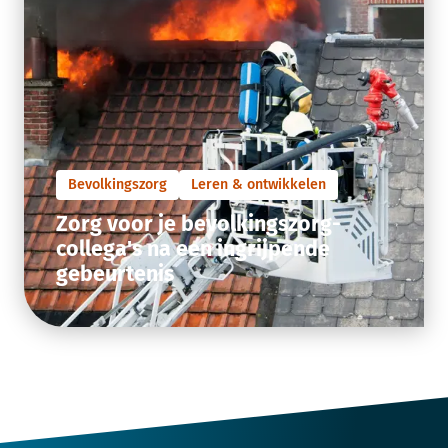
Bevolkingszorg
Leren & ontwikkelen
Zorg voor je bevolkingszorg-
collega's na een ingrijpende
gebeurtenis