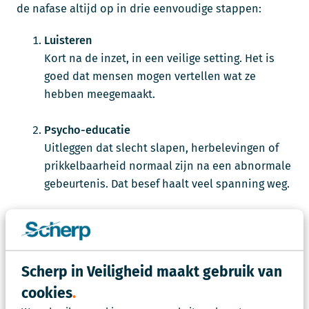
de nafase altijd op in drie eenvoudige stappen:
Luisteren
Kort na de inzet, in een veilige setting. Het is
goed dat mensen mogen vertellen wat ze
hebben meegemaakt.
Psycho-educatie
Uitleggen dat slecht slapen, herbelevingen of
prikkelbaarheid normaal zijn na een abnormale
gebeurtenis. Dat besef haalt veel spanning weg.
Checkmoment
Na een paar weken opnieuw vragen: “Hoe gaat
het nu?” Het grootste gedeelte van de mensen
Scherp in Veiligheid maakt gebruik van
zal zeggen dat het nu goed gaat. Een klein
cookies
gedeelte heeft nog klachten die zorgelijk zijn. Je