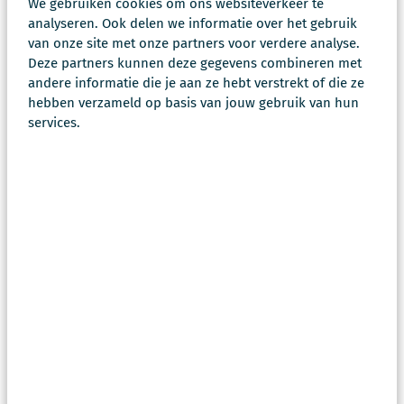
kunt hen adviseren om professionele hulp te
We gebruiken cookies om ons websiteverkeer te
zoeken.
analyseren. Ook delen we informatie over het gebruik
van onze site met onze partners voor verdere analyse.
Deze partners kunnen deze gegevens combineren met
Vier stappen voor betere
andere informatie die je aan ze hebt verstrekt of die ze
hebben verzameld op basis van jouw gebruik van hun
nazorg binnen
services.
gemeenten
Maak nazorg onderdeel van je
standaard aanpak
Richt een luistermoment in na ieder
incident
Plan een korte terugblik na 6 tot 8
weken
Train leidinggevenden in het
herkennen van signalen