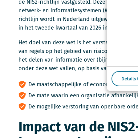
de NIS2-richtlijn vastgesteld. Deze richtlijn st
netwerk- en informatiesystemen (Wbni) en is v
richtlijn wordt in Nederland uitgewerkt in de 
in het tweede kwartaal van 2026 in werking tre
Het doel van deze wet is het versterken van de
van regels op het gebied van risicobeheersin
het delen van informatie over (bijna-)incident
onder deze wet vallen, op basis van criteria zo
Details
De maatschappelijke of economische impac
De mate waarin een organisatie afhankelij
De mogelijke verstoring van openbare orde 
Impact van de NIS2-