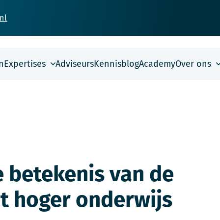
nl
n
Expertises
Adviseurs
Kennisblog
Academy
Over ons
e betekenis van de
t hoger onderwijs