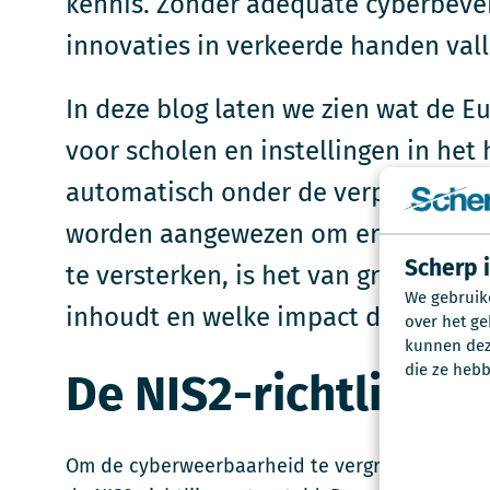
kennis. Zonder adequate cyberbevei
innovaties in verkeerde handen vall
In deze blog laten we zien wat de E
voor scholen en instellingen in het 
automatisch onder de verplichtingen
worden aangewezen om eraan te vol
Scherp 
te versterken, is het van groot bela
We gebruik
inhoudt en welke impact dit kan h
over het ge
kunnen deze
die ze hebb
De NIS2-richtlijn
Om de cyberweerbaarheid te vergroten en ont