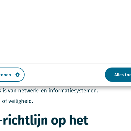
elt strengere eisen dan de huidige Wet beveiliging
an toepassing op een groter aantal sectoren. De
Cyberbeveiligingswet (Cbw), die naar verwachting
edt.
 cyberbeveiliging. Dit gebeurt door het stellen
g, het voorkomen en beperken van incidenten, en
en. De Rijksoverheid bepaalt welke organisaties
als:
 tonen
Alles to
t van een cyberincident.
k is van netwerk- en informatiesystemen.
of veiligheid.
richtlijn op het