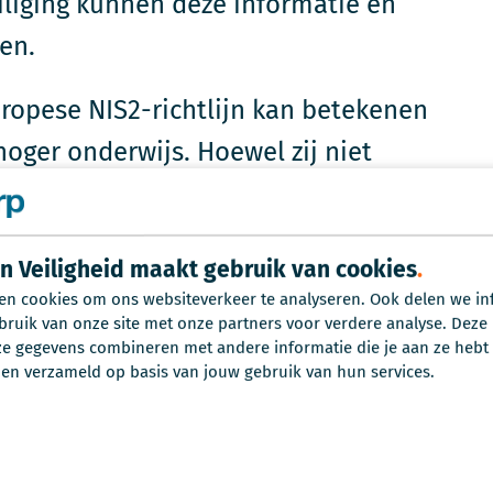
liging kunnen deze informatie en
en.
uropese NIS2-richtlijn kan betekenen
hoger onderwijs. Hoewel zij niet
 uit de wet vallen, kunnen zij alsnog
doen. Om de digitale weerbaarheid
in Veiligheid maakt gebruik van cookies
ng om nu al te begrijpen wat NIS2
en cookies om ons websiteverkeer te analyseren. Ook delen we in
ebben.
bruik van onze site met onze partners voor verdere analyse. Deze
 gegevens combineren met andere informatie die je aan ze hebt v
en verzameld op basis van jouw gebruik van hun services.
wrichting te voorkomen, heeft de Europese Unie