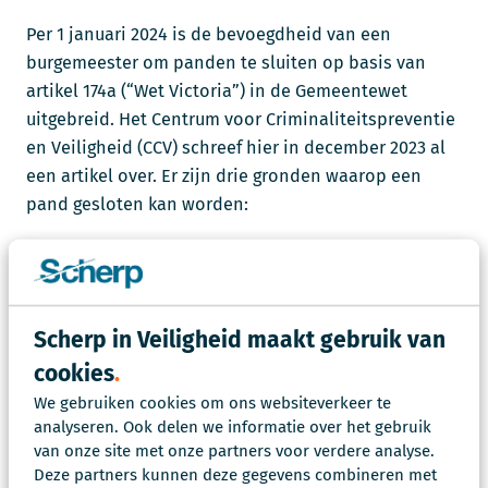
Per 1 januari 2024 is de bevoegdheid van een
burgemeester om panden te sluiten op basis van
artikel 174a (“Wet Victoria”) in de Gemeentewet
uitgebreid. Het Centrum voor Criminaliteitspreventie
en Veiligheid (CCV) schreef hier in december 2023 al
een artikel over. Er zijn drie gronden waarop een
pand gesloten kan worden:
A-grond:
De openbare orde rond een woning,
lokaal of erf is ernstig verstoord door
gedragingen in de woning, het lokaal of op het
Scherp in Veiligheid maakt gebruik van
erf zonder specifieke vereiste oorzaak;
cookies
B-grond:
Sluiting kan plaatsvinden als de
We gebruiken cookies om ons websiteverkeer te
openbare orde rond de woning, het lokaal of
analyseren. Ook delen we informatie over het gebruik
het erf ernstig is verstoord door ernstig geweld
van onze site met onze partners voor verdere analyse.
of bedreiging daarmee of als er een ernstige
Deze partners kunnen deze gegevens combineren met