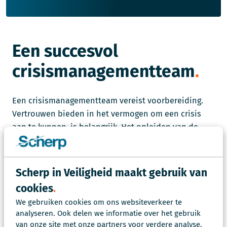
Een succesvol
crisismanagementteam
Een crisismanagementteam vereist voorbereiding.
Vertrouwen bieden in het vermogen om een crisis
aan te kunnen, is belangrijk. Het opleiden van de
medewerkers binnen de crisisorganisatie speelt
hierin een grote rol. Door middel van trainingen en
oefeningen wordt er gezorgd dat het team effectief
Scherp in Veiligheid maakt gebruik van
reageert tijdens een incident of crisis. Wat er moet
cookies
gebeuren is beschreven, vastgelegd en geoefend. Dit
We gebruiken cookies om ons websiteverkeer te
geeft rust, tijd en vertrouwen voor alle betrokkenen –
analyseren. Ook delen we informatie over het gebruik
precies op de momenten dat deze het hardst nodig
van onze site met onze partners voor verdere analyse.