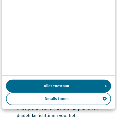
Dit kan Scherp voor jouw
school betekenen
Bij een crisis is het belangrijk dat de functionarissen
in het crisismanagementteam vertrouwen hebben in
hun handelen. Wij helpen jouw school om goed
voorbereid te zijn, zodat je snel en doeltreffend kunt
reageren. Hieronder lees je hoe wij jouw school
helpen om effectief op te treden in crisissituaties.
Ontwikkelen van een crisismanagementplan op
Alles toestaan
maat:
We creëren een op maat gemaakt
crisismanagementplan dat specifiek is
Details tonen
afgestemd op de unieke behoeften en
risicoprofiel van de school. Dit plan biedt
duidelijke richtlijnen voor het