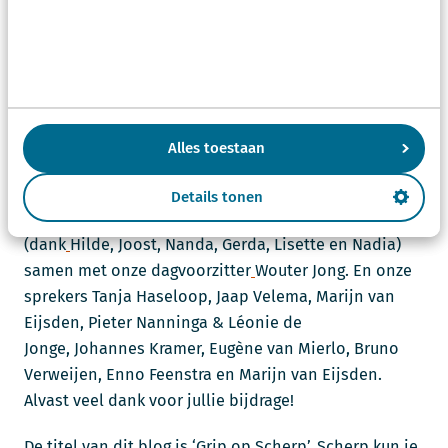
Grip op jezelf betekent ook zorg voor jezelf. Op het
juiste moment even rustig(er) aan doen. Met de
huidige temperaturen en met de zomer in zicht, geen
gek moment. Samen met collega’s hebben we hier
ook aandacht voor,
zodat ook zij duurzaam inzetbaar
blijven en vooral veel werkplezier en -geluk ervaren.
Alles toestaan
Met ons seminar aanstaande donderdag dragen we
ook daar aan bij. Het seminar is namelijk voorbereid
Details tonen
door een enthousiaste groep collega’s
(dank
Hilde, Joost
, Nanda
, Gerda
, Lisette
en Nadia
)
samen met onze dagvoorzitter
Wouter Jong. En onze
sprekers Tanja Haseloop
, Jaap Velema
, Marijn van
Eijsden
, Pieter Nanninga
& Léonie de
Jonge
, Johannes Kramer
, Eugène van Mierlo
, Bruno
Verweijen
, Enno Feenstra
en Marijn van Eijsden
.
Alvast veel dank voor jullie bijdrage!
De titel van dit blog is ‘Grip op Scherp’. Scherp kun je