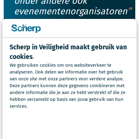
onder andere ook
evenementenorganisatoren
Scherp in Veiligheid maakt gebruik van
Grip op je bedrijf betekende voor Richard
en mij ook
de verkenning hoe we op een gezonde manier
cookies
kunnen verbreden binnen het OOV-domein. Het was
We gebruiken cookies om ons websiteverkeer te
voor ons een logische stap om met
analyseren. Ook delen we informatie over het gebruik
van onze site met onze partners voor verdere analyse.
Hendrik
afgelopen januari bij de notaris te zitten om
Deze partners kunnen deze gegevens combineren met
Scherp in bijzondere wetten op te richten, waar
andere informatie die je aan ze hebt verstrekt of die ze
Hendrik per die datum ook directeur van is. Zo
hebben verzameld op basis van jouw gebruik van hun
hebben we onze dienstverlening op een gezonde
services.
manier uitgebreid en adviseren we naast
overheidsorganisaties onder andere ook
evenementenorganisatoren.