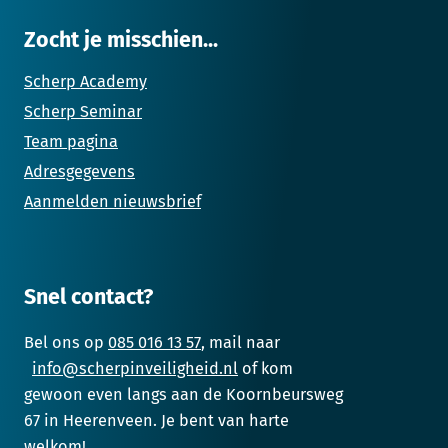
Zocht je misschien...
Scherp Academy
Scherp Seminar
Team pagina
Adresgegevens
Aanmelden nieuwsbrief
Snel contact?
Bel ons op
085 016 13 57
, mail naar
info@scherpinveiligheid.nl
of kom
gewoon even langs aan de Koornbeursweg
67 in Heerenveen. Je bent van harte
welkom!