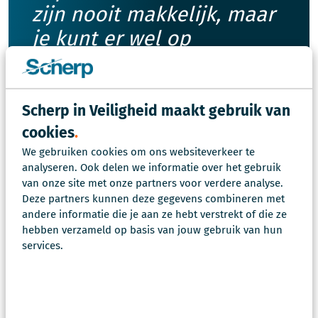
zijn nooit makkelijk, maar
je kunt er wel op
voorbereid zijn.
Scherp in Veiligheid maakt gebruik van
cookies
Wat wij voor je kunnen
We gebruiken cookies om ons websiteverkeer te
analyseren. Ook delen we informatie over het gebruik
doen
van onze site met onze partners voor verdere analyse.
Deze partners kunnen deze gegevens combineren met
andere informatie die je aan ze hebt verstrekt of die ze
Scherp in Veiligheid helpt (semi)publieke
hebben verzameld op basis van jouw gebruik van hun
organisaties bij het voorbereiden op ethische
services.
dilemma’s in crisissituaties. We begeleiden
oefensessies
, helpen met het inrichten van
afwegingskaders en bieden ondersteuning in de
praktijk.