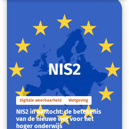
Digitale weerbaarheid
Wetgeving
NIS2 in aantocht: de betekenis
van de nieuwe wet voor het
hoger onderwijs