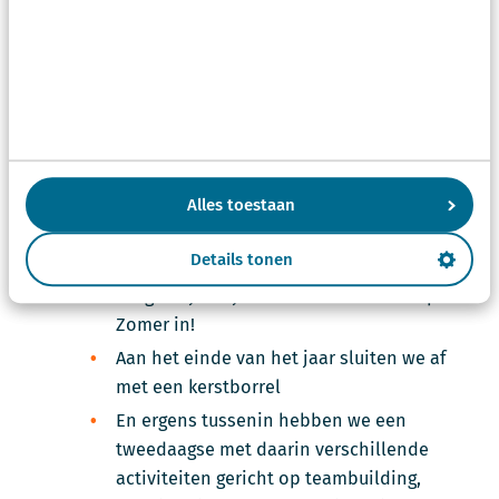
Een elektrische auto om je naar je
opdrachtgevers te brengen. Deze mag je privé
ook gebruiken.
Verschillende activiteiten:
1 keer per maand hebben we een
vrijdagmiddagborrel XL
Alles toestaan
1 keer per kwartaal hebben we een
Details tonen
personeelsactiviteit
We gaan jaarlijks met ons team Scherp de
Zomer in!
Aan het einde van het jaar sluiten we af
met een kerstborrel
En ergens tussenin hebben we een
tweedaagse met daarin verschillende
activiteiten gericht op teambuilding,