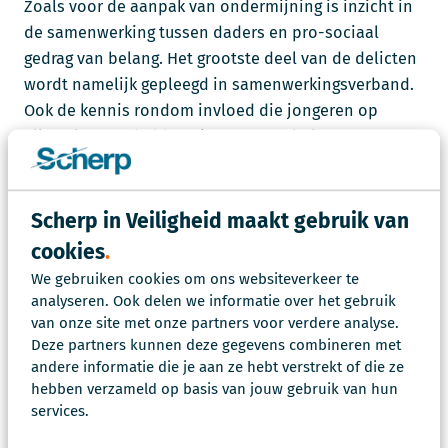
Zoals voor de aanpak van ondermijning is inzicht in
de samenwerking tussen daders en pro-sociaal
gedrag van belang. Het grootste deel van de delicten
wordt namelijk gepleegd in samenwerkingsverband.
Ook de kennis rondom invloed die jongeren op
elkaar kunnen hebben, is van groot belang.
Door middel van deze kennis kan de aanpak van
jeugdgroepen en jonge aanwas worden versterkt. Het
Scherp in Veiligheid maakt gebruik van
gaat hierbij onder andere om groepsdruk, status,
cookies
negatieve en positieve beïnvloeding en sociale
We gebruiken cookies om ons websiteverkeer te
bindingen.
analyseren. Ook delen we informatie over het gebruik
van onze site met onze partners voor verdere analyse.
Kortom, de sociologie heeft veel raakvlakken met de
Deze partners kunnen deze gegevens combineren met
reguliere werkzaamheden van een adviseur OOV.
andere informatie die je aan ze hebt verstrekt of die ze
Door de kennis van de sociologie toe te passen kan
hebben verzameld op basis van jouw gebruik van hun
het werk van een adviseur OOV worden verrijkt.
services.
Binnen Scherp in Veiligheid hebben de adviseurs