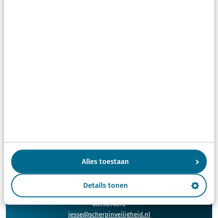
verschillende vooropleidingen: rechten, midden
oosten studies, integrale veiligheid en sinds oktober
2021 ook sociologie. Door deze veelzijdigheid en
diversiteit aan kennis, kunnen we elkaar versterken
bij de diverse opdrachten die we uitvoeren bij
verschillende opdrachtgevers.
Alles toestaan
Jesse de Jong
Details tonen
Adviseur Veiligheid
0659814070
jesse@scherpinveiligheid.nl