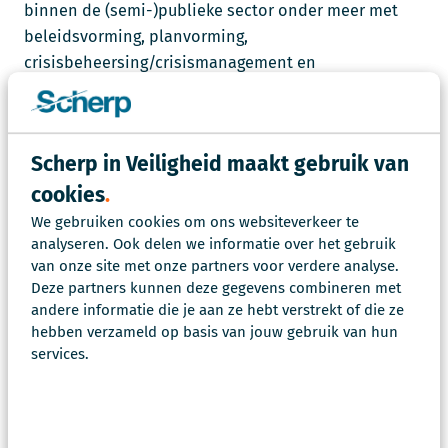
binnen de (semi-)publieke sector onder meer met
beleidsvorming, planvorming,
crisisbeheersing/crisismanagement en
bedrijfscontinuïteit.
Zo ondersteunen wij meerdere gemeenten in
Scherp in Veiligheid maakt gebruik van
Nederland met beleidsvorming voor digitale
veiligheid en het uitvoeren van cyberprojecten als
cookies
HackShield, en helpen wij meerdere organisaties met
We gebruiken cookies om ons websiteverkeer te
oefenen, trainen en opleiden voor
analyseren. Ook delen we informatie over het gebruik
cybercrisismanagement. Dat laatste doen we onder
van onze site met onze partners voor verdere analyse.
Deze partners kunnen deze gegevens combineren met
meer via een cybercrisissimulatie. We richten ons
andere informatie die je aan ze hebt verstrekt of die ze
met onze cyberdiensten vooral op de
hebben verzameld op basis van jouw gebruik van hun
organisatorische en
tactisch-strategische kant.
services.