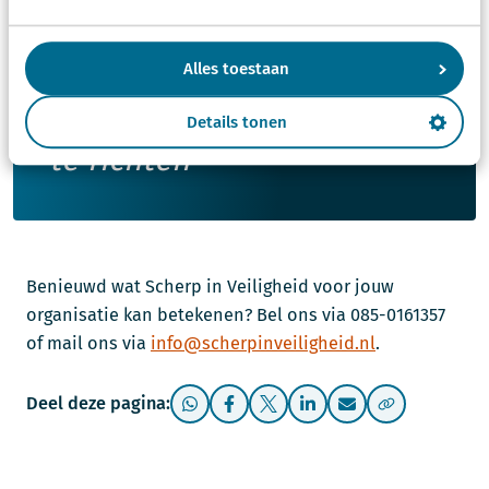
Scherp in Veiligheid draagt
bij aan digitale veiligheid
Alles toestaan
in Nederland door zich op
de factor mens en gedrag
Details tonen
te richten
Benieuwd wat Scherp in Veiligheid voor jouw
organisatie kan betekenen? Bel ons via 085-0161357
of mail ons via
info@scherpinveiligheid.nl
.
Deel deze pagina: