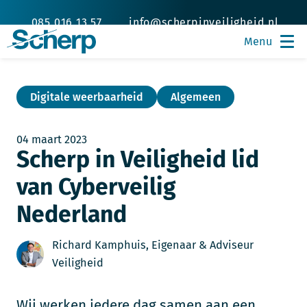
085 016 13 57
info@scherpinveiligheid.nl
Digitale weerbaarheid
Algemeen
04 maart 2023
Scherp in Veiligheid lid
van Cyberveilig
Nederland
Richard Kamphuis, Eigenaar & Adviseur
Veiligheid
Wij werken iedere dag samen aan een