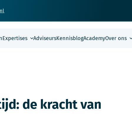
nl
n
Expertises
Adviseurs
Kennisblog
Academy
Over ons
jd: de kracht van