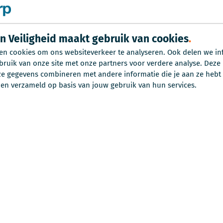
 en selectiemiddel.
lbeleving met als doel
in Veiligheid maakt gebruik van cookies
ing of gedrag. Via
en cookies om ons websiteverkeer te analyseren. Ook delen we in
geleerd, zoals een
bruik van onze site met onze partners voor verdere analyse. Deze
anisatie of samenwerken
 gegevens combineren met andere informatie die je aan ze hebt v
en verzameld op basis van jouw gebruik van hun services.
 tot Virtual Reality
het beschikbare budget.
 vaak zit in de eenvoud.
Gamen onder werktijd is