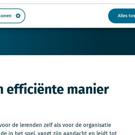
maar is ook een effici
 tonen
Alles to
leren
 efficiënte manier
or de lerenden zelf als voor de organisatie
e in het spel, vangt zijn aandacht en leidt tot