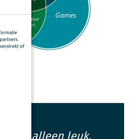
formatie
 partners
erstrekt of
 niet alleen leuk,