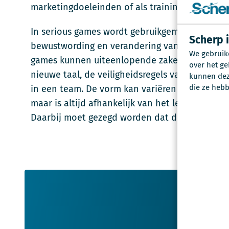
marketingdoeleinden of als training-, werving-
In serious games wordt gebruikgemaakt van spe
Scherp 
bewustwording en verandering van kennis, houd
We gebruik
games kunnen uiteenlopende zaken worden aan
over het ge
nieuwe taal, de veiligheidsregels van een org
kunnen deze
die ze hebb
in een team. De vorm kan variëren van kaartspel
maar is altijd afhankelijk van het leerdoel en 
Daarbij moet gezegd worden dat de kracht hem