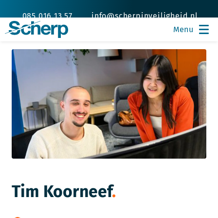
085 016 13 57
info@scherpinveiligheid.nl
Tim Koorneef