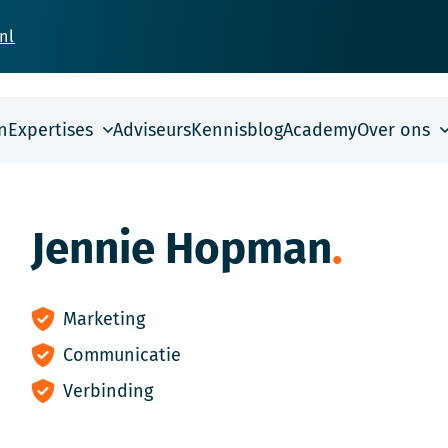
nl
n
Expertises
Adviseurs
Kennisblog
Academy
Over ons
Jennie Hopman
Marketing
Communicatie
Verbinding