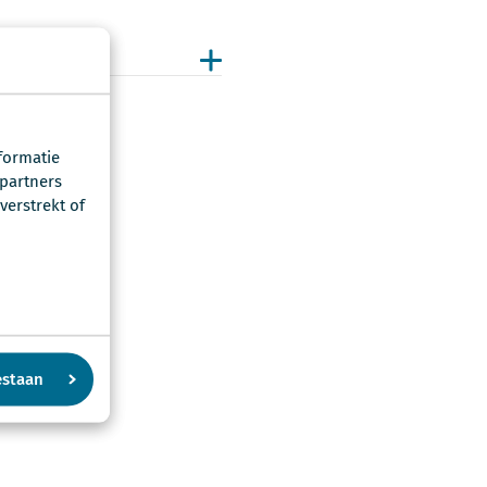
formatie
 partners
erstrekt of
estaan